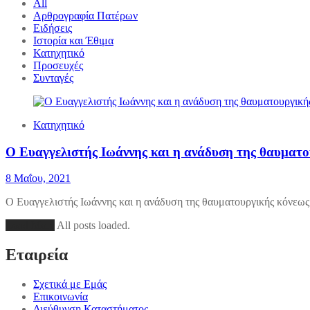
All
Αρθρογραφία Πατέρων
Ειδήσεις
Ιστορία και Έθιμα
Κατηχητικό
Προσευχές
Συνταγές
Κατηχητικό
Ο Ευαγγελιστής Ιωάννης και η ανάδυση της θαυματο
8 Μαΐου, 2021
Ο Ευαγγελιστής Ιωάννης και η ανάδυση της θαυματουργικής κόνεως
Load More
All posts loaded.
Εταιρεία
Σχετικά με Εμάς
Επικοινωνία
Διεύθυνση Καταστήματος