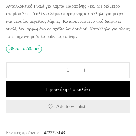
Ανταλλακτικό Γυαλί για λάμπα Παραφίνης 7εκ. Με διάμετρο
στομίου 3εκ. Γυαλί για λάμπα παραφίνης κατάλληλο για μικρού
και μεσαίου μεγέθους λάμπες. Κατασκευασμένο από διαφανές
γυαλί, διαμορφωμένο σε σχέδιο λουλουδιού. Κατάλληλο για όλους
τους μηχανισμούς λαμπών παραφίνης.
86 σε απόθεμα
Προσθήκη στο καλάθι
Add to wishlist
Κωδικός προϊόντος:
4722223143