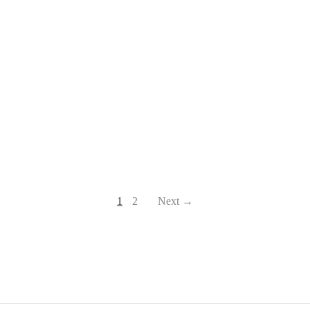
Κομποσκοίνι Λαιμού με
Πλεκτό Α3
Κομποσκοίνι λαιμού με τον
Πανορμίτη Αρχάγγελο
12,00
€
Μιχαήλ
12,50
€
1
2
Next →