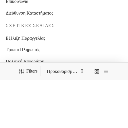
Επικοινωνία
Διεύθυνση Καταστήματος
ΣΧΕΤΙΚΈΣ ΣΕΛΊΔΕΣ
Εξέλιξη Παραγγελίας
Τρόποι Πληρωμής
Πολιτική Απορρήτου
Filters
Όροι χρήσης ιστοσελίδας
BestPrice.gr
FILTER BY CATEGORY
ΑΠΑΓΟΡΕΥΕΤΑΙ Η ΟΠΟΙΑΔΗΠΟΤΕ ΑΝΑΔΗΜΟΣΙΕΥΣΗ
Uncategorized
ΦΩΤΟΓΡΑΦΙΩΝ