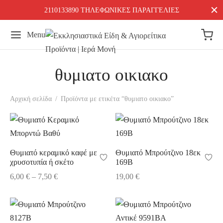
2110133890 ΤΗΛΕΦΩΝΙΚΕΣ ΠΑΡΑΓΓΕΛΙΕΣ
Menu
θυμιατο οικιακο
Αρχική σελίδα
/
Προϊόντα με ετικέτα “θυμιατο οικιακο”
Θυμιατό κεραμικό καφέ με
Θυμιατό Μπρούτζινο 18εκ
χρυσοτυπία ή σκέτο
169B
Price
6,00
€
–
7,50
€
19,00
€
range:
6,00 €
through