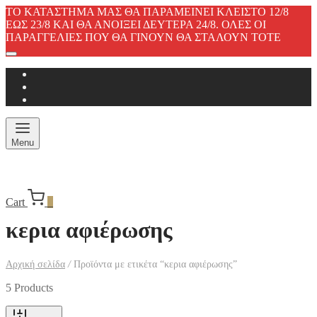
ΤΟ ΚΑΤΑΣΤΗΜΑ ΜΑΣ ΘΑ ΠΑΡΑΜΕΙΝΕΙ ΚΛΕΙΣΤΟ 12/8
ΕΩΣ 23/8 ΚΑΙ ΘΑ ΑΝΟΙΞΕΙ ΔΕΥΤΕΡΑ 24/8. ΟΛΕΣ ΟΙ
ΠΑΡΑΓΓΕΛΙΕΣ ΠΟΥ ΘΑ ΓΙΝΟΥΝ ΘΑ ΣΤΑΛΟΥΝ ΤΟΤΕ
Menu
Cart
0
κερια αφιέρωσης
Αρχική σελίδα
/
Προϊόντα με ετικέτα “κερια αφιέρωσης”
5 Products