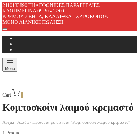
2110133890 ΤΗΛΕΦΩΝΙΚΕΣ ΠΑΡΑΓΓΕΛΙΕΣ
ΚΑΘΗΜΕΡΙΝΑ 09:30 - 17:00
ΚΡΕΜΟΥ 7 ΒΗΤΑ, ΚΑΛΛΙΘΕΑ - ΧΑΡΟΚΟΠΟΥ.
ΜΟΝΟ ΛΙΑΝΙΚΗ ΠΩΛΗΣΗ
Menu
Cart
0
Κομποσκοίνι λαιμού κρεμαστό
Αρχική σελίδα
/
Προϊόντα με ετικέτα “Κομποσκοίνι λαιμού κρεμαστό”
1 Product