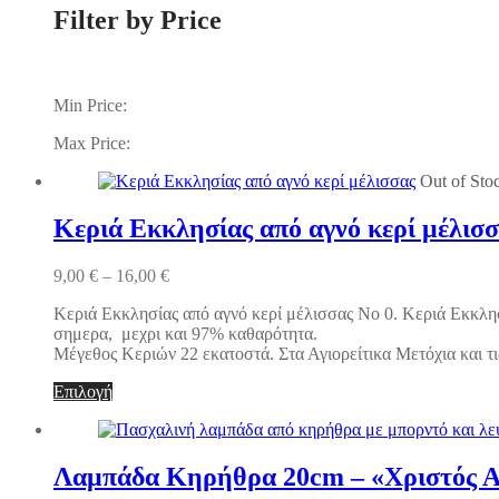
Filter by Price
Min Price:
Max Price:
Out of Sto
Κεριά Εκκλησίας από αγνό κερί μέλισσ
Price
9,00
€
–
16,00
€
range:
Κεριά Εκκλησίας από αγνό κερί μέλισσας Νο 0. Κεριά Εκκλησί
9,00 €
σημερα, μεχρι και 97% καθαρότητα.
through
Μέγεθος Κεριών 22 εκατοστά. Στα Αγιορείτικα Μετόχια και τ
16,00 €
Αυτό
Επιλογή
το
προϊόν
έχει
πολλαπλές
Λαμπάδα Κηρήθρα 20cm – «Χριστός Α
παραλλαγές.