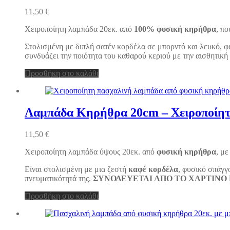
Οι
11,50
€
επιλογές
μπορούν
Χειροποίητη λαμπάδα 20εκ. από
100% φυσική κηρήθρα
, π
να
επιλεγούν
Στολισμένη με διπλή σατέν κορδέλα σε μπορντό και λευκό, φ
στη
συνδυάζει την ποιότητα του καθαρού κεριού με την αισθητική
σελίδα
του
Προσθήκη στο καλάθι
προϊόντος
Λαμπάδα Κηρήθρα 20cm – Χειροποίητ
11,50
€
Χειροποίητη λαμπάδα ύψους 20εκ. από
φυσική κηρήθρα
, μ
Είναι στολισμένη με μια ζεστή
καφέ κορδέλα
, φυσικό σπάγγ
πνευματικότητά της.
ΣΥΝΟΔΕΥΕΤΑΙ ΑΠΟ ΤΟ ΧΑΡΤΙΝΟ 
Προσθήκη στο καλάθι