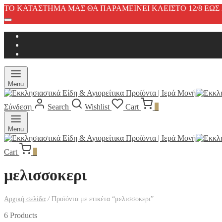
ΤΟ ΚΑΤΑΣΤΗΜΑ ΜΑΣ ΘΑ ΠΑΡΑΜΕΙΝΕΙ ΚΛΕΙΣΤΟ 12/8 ΕΩΣ 2
Menu
Σύνδεση
Search
Wishlist
Cart
0
Menu
Cart
0
μελισσοκερι
Αρχική σελίδα
/
Προϊόντα με ετικέτα “μελισσοκερι”
6 Products