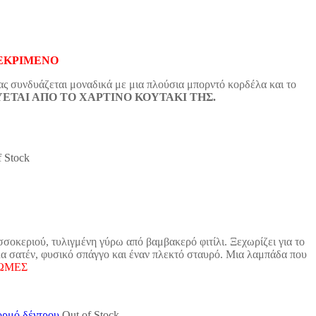
ΚΕΚΡΙΜΕΝΟ
ας συνδυάζεται μοναδικά με μια πλούσια μπορντό κορδέλα και το
ΕΤΑΙ ΑΠΟ ΤΟ ΧΑΡΤΙΝΟ ΚΟΥΤΑΚΙ ΤΗΣ.
f Stock
σοκεριού, τυλιγμένη γύρω από βαμβακερό φιτίλι. Ξεχωρίζει για το
α σατέν, φυσικό σπάγγο και έναν πλεκτό σταυρό. Μια λαμπάδα που
ΡΩΜΕΣ
Out of Stock