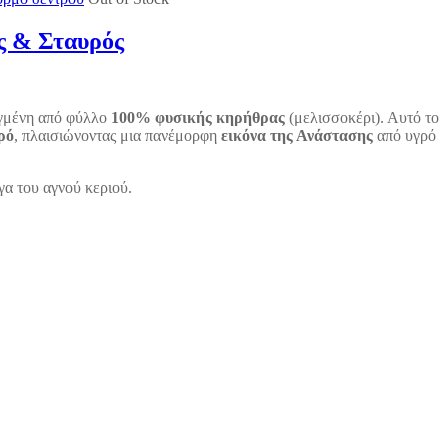
ς & Σταυρός
αγμένη από φύλλο
100% φυσικής κηρήθρας
(μελισσοκέρι). Αυτό το
ρό
, πλαισιώνοντας μια πανέμορφη
εικόνα της Ανάστασης
από υγρό
γα του αγνού κεριού.