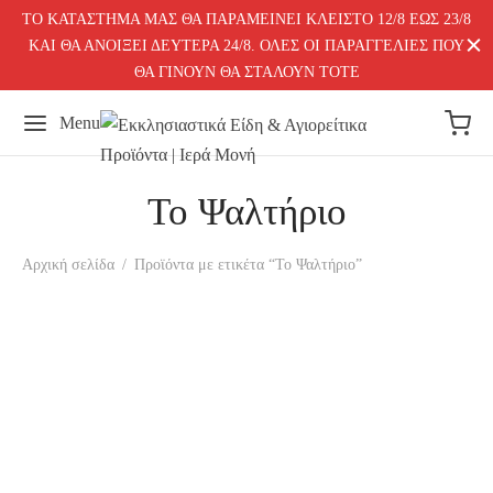
ΤΟ ΚΑΤΑΣΤΗΜΑ ΜΑΣ ΘΑ ΠΑΡΑΜΕΙΝΕΙ ΚΛΕΙΣΤΟ 12/8 ΕΩΣ 23/8
ΚΑΙ ΘΑ ΑΝΟΙΞΕΙ ΔΕΥΤΕΡΑ 24/8. ΟΛΕΣ ΟΙ ΠΑΡΑΓΓΕΛΙΕΣ ΠΟΥ
ΘΑ ΓΙΝΟΥΝ ΘΑ ΣΤΑΛΟΥΝ ΤΟΤΕ
Menu
Το Ψαλτήριο
Αρχική σελίδα
/
Προϊόντα με ετικέτα “Το Ψαλτήριο”
-
%
Το Ιερόν Ψαλτήριο | Οι 150
ψαλμοί του Δαυίδ
Το ψαλτήριον μετά
συντόμου ερμηνείας
Original
Η
14,00
€
11,00
€
καθαρεύουσα 624σελ
price
τρέχουσα