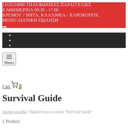
2110133890 ΤΗΛΕΦΩΝΙΚΕΣ ΠΑΡΑΓΓΕΛΙΕΣ
ΚΑΘΗΜΕΡΙΝΑ 09:30 - 17:00
ΚΡΕΜΟΥ 7 ΒΗΤΑ, ΚΑΛΛΙΘΕΑ - ΧΑΡΟΚΟΠΟΥ.
ΜΟΝΟ ΛΙΑΝΙΚΗ ΠΩΛΗΣΗ
Menu
Cart
0
Survival Guide
Αρχική σελίδα
/
Προϊόντα με ετικέτα “Survival Guide”
1 Product