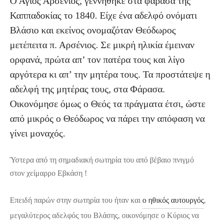
Ο Άγιος Αρσένιος, γεννήθηκε στα φάρασα της
Καππαδοκίας το 1840. Είχε ένα αδελφό ονόματι
Βλάσιο και εκείνος
ονομαζόταν Θεόδωρος
μετέπειτα π. Αρσένιος. Σε μικρή ηλικία έμειναν
ορφανά, πρώτα απ’ τον πατέρα τους και λίγο
αργότερα κι απ’ την μητέρα τους. Τα προστάτεψε η
αδελφή της μητέρας τους, στα Φάρασα.
Οικονόμησε όμως ο Θεός τα πράγματα έτσι, ώστε
από μικρός ο Θεόδωρος να πάρει την απόφαση να
γίνει μοναχός.
Ύστερα από τη σημαδιακή σωτηρία του από βέβαιο πνιγμό
στον χείμαρρο Εβκάση !
Επειδή παρών στην σωτηρία του ήταν και
ο ηθικός αυτουργός
,
μεγαλύτερος αδελφός του Βλάσης, οικονόμησε ο Κύριος να