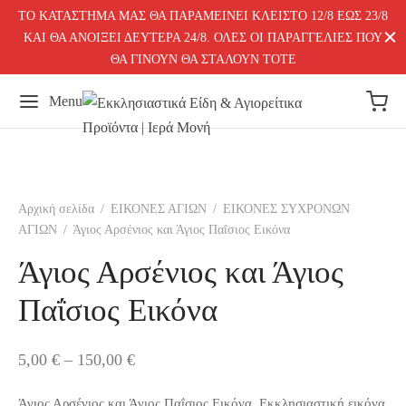
ΤΟ ΚΑΤΑΣΤΗΜΑ ΜΑΣ ΘΑ ΠΑΡΑΜΕΙΝΕΙ ΚΛΕΙΣΤΟ 12/8 ΕΩΣ 23/8
ΚΑΙ ΘΑ ΑΝΟΙΞΕΙ ΔΕΥΤΕΡΑ 24/8. ΟΛΕΣ ΟΙ ΠΑΡΑΓΓΕΛΙΕΣ ΠΟΥ
ΘΑ ΓΙΝΟΥΝ ΘΑ ΣΤΑΛΟΥΝ ΤΟΤΕ
Menu
Αρχική σελίδα
/
ΕΙΚΟΝΕΣ ΑΓΙΩΝ
/
ΕΙΚΟΝΕΣ ΣΥΧΡΟΝΩΝ
ΑΓΙΩΝ
/
Άγιος Αρσένιος και Άγιος Παΐσιος Εικόνα
Άγιος Αρσένιος και Άγιος
Παΐσιος Εικόνα
Price
5,00
€
–
150,00
€
range:
Άγιος Αρσένιος και Άγιος Παΐσιος Εικόνα. Εκκλησιαστική εικόνα