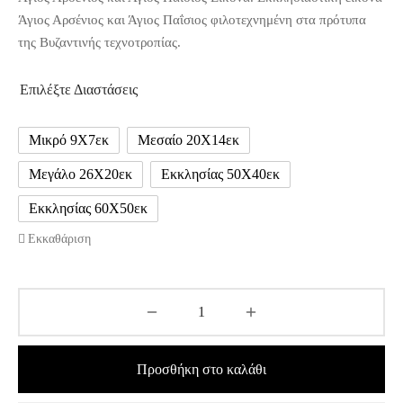
5,00 €
Άγιος Αρσένιος και Άγιος Παΐσιος φιλοτεχνημένη στα πρότυπα
through
της Βυζαντινής τεχνοτροπίας.
150,00 €
Επιλέξτε Διαστάσεις
Μικρό 9Χ7εκ
Μεσαίο 20Χ14εκ
Μεγάλο 26Χ20εκ
Εκκλησίας 50Χ40εκ
Εκκλησίας 60Χ50εκ
Εκκαθάριση
Προσθήκη στο καλάθι