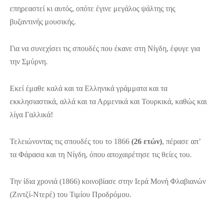
επηρεαστεί κι αυτός, οπότε έγινε μεγάλος ψάλτης της
βυζαντινής μουσικής.
Για να συνεχίσει τις σπουδές που έκανε στη Νίγδη, έφυγε για
την Σμύρνη.
Εκεί έμαθε καλά και τα Ελληνικά γράμματα και τα
εκκλησιαστικά, αλλά και τα Αρμενικά και Τουρκικά, καθώς και
λίγα Γαλλικά!
Τελειώνοντας τις σπουδές του το 1866
(26 ετών)
, πέρασε απ’
τα Φάρασα και τη Νίγδη, όπου αποχαιρέτησε τις θείες του.
Την ίδια χρονιά (1866) κοινοβίασε στην Ιερά Μονή Φλαβιανών
(Ζιντζί-Ντερέ) του Τιμίου Προδρόμου.