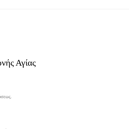
νής Αγίας
όσεως.