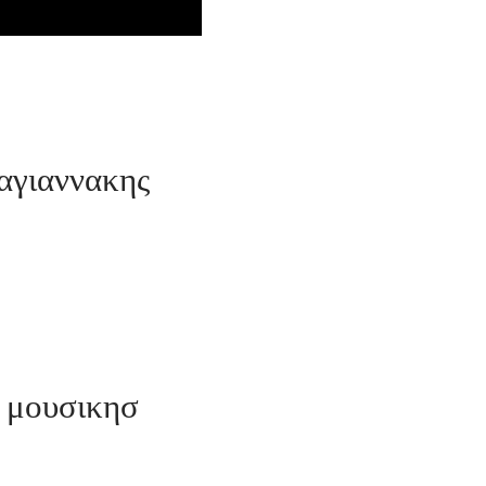
ραγιαννακης
 μουσικησ