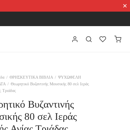
ίδα
/
ΘΡΗΣΚΕΥΤΙΚΑ ΒΙΒΛΙΑ
/
ΨΥΧΩΦΕΛΗ
ΑΤΑ
/
Θεωρητικό Βυζαντινής Μουσικής 80 σελ Ιεράς
ς Τριάδας
ητικό Βυζαντινής
ικής 80 σελ Ιεράς
ς Αγίας Τριάδας