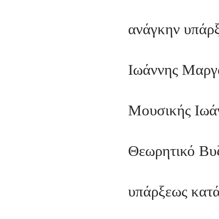
ανάγκην υπάρ
Ιωάννης Μαργα
Μουσικής Ιωά
Θεωρητικό Βυ
υπάρξεως κατ