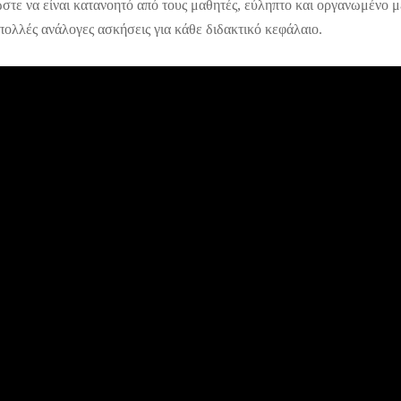
στε να είναι κατανοητό από τους μαθητές, εύληπτο και οργανωμένο μ
πολλές ανάλογες ασκήσεις για κάθε διδακτικό κεφάλαιο.