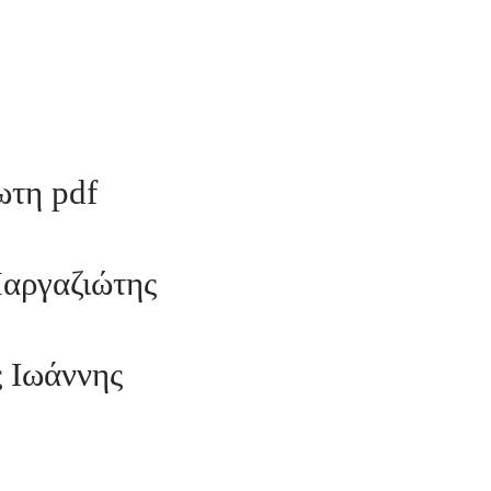
ωτη pdf
αργαζιώτης
 Ιωάννης