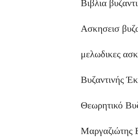
Βιβλια βυζαντ
Ασκησεισ βυζ
μελωδικες ασκ
Βυζαντινής Έ
Θεωρητικό Βυ
Μαργαζιώτης 