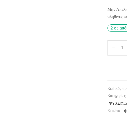
Μην Απελπί
αληθινές ι
2 σε απ
Κωδικός πρ
Κατηγορίες
ΨΥΧΩΦΕ
Ετικέτα:
ψ