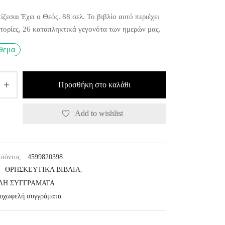
ζεσαι Έχει ο Θεός. 88 σελ. Το βιβλίο αυτό περιέχει
στορίες, 26 καταπληκτικά γεγονότα των ημερών μας.
όθεμα
Προσθήκη στο καλάθι
Add to wishlist
οϊόντος:
4599820398
:
ΘΡΗΣΚΕΥΤΙΚΑ ΒΙΒΛΙΑ
,
ΛΗ ΣΥΓΓΡΑΜΑΤΑ
υχωφελή συγγράματα