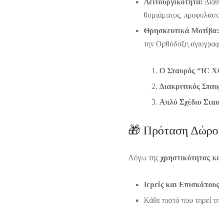
Λειτουργικότητα:
Διαθ
θυμιάματος, προφυλάσσ
Θρησκευτικά Μοτίβα:
την Ορθόδοξη αγιογραφ
Ο Σταυρός “IC 
Διακριτικός Σταυ
Απλό Σχέδιο Στα
🎁 Πρόταση Δώρο
Λόγω της
χρηστικότητας κ
Ιερείς και Επισκόπου
Κάθε πιστό που τηρεί τ