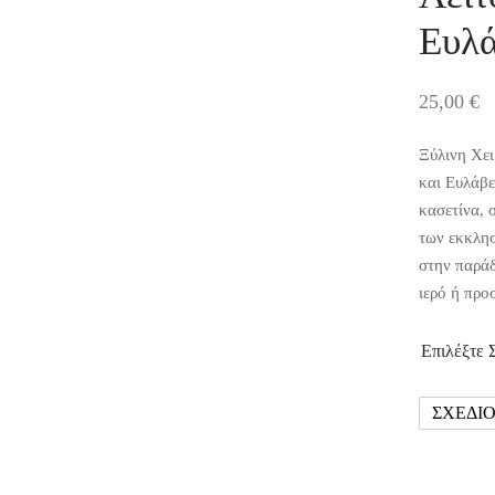
Ευλά
25,00
€
Ξύλινη Χει
και Ευλάβε
κασετίνα, 
των εκκλη
στην παράδ
ιερό ή προ
Επιλέξτε 
ΣΧΕΔΙΟ