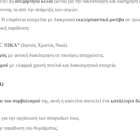
έτει
15 ανεξάρτητα κελιά
(κενά) για την τακτοποίηση και διατήρησ
οντας τα από την ανάμειξη των οσμών.
Η επιφάνεια κοσμείται με διακριτικά
εκκλησιαστικά μοτίβα
σε τρει
ική παράδοση:
XC NIKA”
(Ιησούς Χριστός Νικά).
ρός
με φυτική διακόσμηση σε σκούρες αποχρώσεις.
υρού
με ελαφριά χρυσή πινελιά και διακοσμητικά στοιχεία.
υ
αι του συμβολισμού
της, αυτή η κασετίνα αποτελεί ένα
κατάλληλο δ
ς
για την οργάνωση των αναγκαίων τους.
ην παράδοση του θυμιάματος.