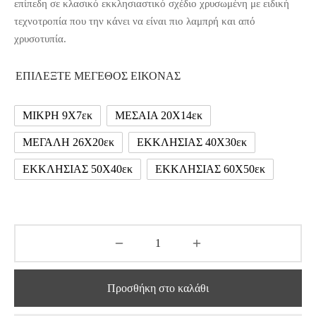
επίπεδη σε κλασικό εκκλησιαστικό σχέδιο χρυσωμένη με ειδική
ΤΟΥΡΓΙΚΑ ΒΙΒΛΙΑ
120,00 €
τεχνοτροπία που την κάνει να είναι πιο λαμπρή και από
ΙΛΑΚΙΑ ΛΟΥΜΙΝΙΑ
ΑΓΙΔΕΣ ΓΙΑ ΠΡΟΣΦΟΡΟ
ΟΝΕΣ ΠΑΛΑΙΟΤΕΡΩΝ ΑΓΙΩΝ
ΙΑ ΔΙΑΡΚΕΙΑΣ ΑΦΙΕΡΩΣΗΣ
ΑΛΟΙΦΕΣ
εις
χρυσοτυπία.
ΣΕΥΧΗΤΑΡΙΑ
ΤΗΛΗΘΡΕΣ
ΑΝΟΘΗΚΕΣ
ΜΑΤΙΚΑ ΚΕΡΙΑ
ΕΠΙΛΕΞΤΕ ΜΕΓΕΘΟΣ ΕΙΚΟΝΑΣ
ΩΦΕΛΗ ΣΥΓΓΡΑΜΑΤΑ
ΩΝΙΕΣ
ΑΓΙΔΕΣ ΓΙΑ ΚΟΛΛΥΒΑ
ΜΙΚΡΗ 9Χ7εκ
ΜΕΣΑΙΑ 20Χ14εκ
ΓΟΙ ΟΡΘΟΔΟΞΙΑΣ
ΠΕΣ ΠΑΡΑΦΙΝΗΣ – ΠΑΡΑΦΙΝΕΛΑΙΟ
ΥΡΟΙ ΕΥΛΟΓΙΑΣ
ΜΕΓΑΛΗ 26Χ20εκ
ΕΚΚΛΗΣΙΑΣ 40Χ30εκ
ΕΚΚΛΗΣΙΑΣ 50Χ40εκ
ΕΚΚΛΗΣΙΑΣ 60Χ50εκ
ΨΑΝΟΘΗΚΕΣ
ΔΟΥΝΑΚΙΑ
ΑΤΑ
Προσθήκη στο καλάθι