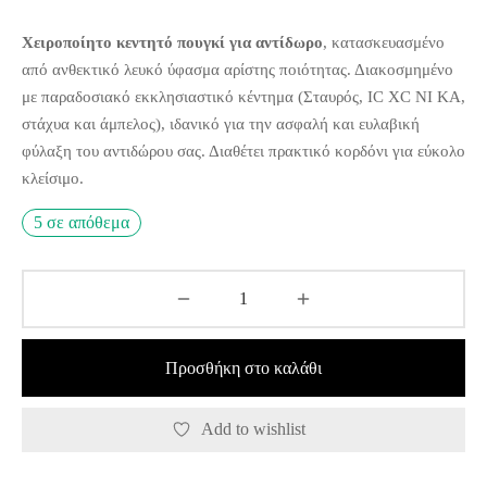
ΤΟΥΡΓΙΚΑ ΒΙΒΛΙΑ
Χειροποίητο κεντητό πουγκί για αντίδωρο
, κατασκευασμένο
ΙΛΑΚΙΑ ΛΟΥΜΙΝΙΑ
ΑΓΙΔΕΣ ΓΙΑ ΠΡΟΣΦΟΡΟ
ΟΝΕΣ ΠΑΛΑΙΟΤΕΡΩΝ ΑΓΙΩΝ
ΙΑ ΔΙΑΡΚΕΙΑΣ ΑΦΙΕΡΩΣΗΣ
ΑΛΟΙΦΕΣ
εις
από ανθεκτικό λευκό ύφασμα αρίστης ποιότητας. Διακοσμημένο
ΣΕΥΧΗΤΑΡΙΑ
με παραδοσιακό εκκλησιαστικό κέντημα (Σταυρός, IC XC NI KA,
ΤΗΛΗΘΡΕΣ
ΑΝΟΘΗΚΕΣ
ΜΑΤΙΚΑ ΚΕΡΙΑ
στάχυα και άμπελος), ιδανικό για την ασφαλή και ευλαβική
ΩΦΕΛΗ ΣΥΓΓΡΑΜΑΤΑ
φύλαξη του αντιδώρου σας. Διαθέτει πρακτικό κορδόνι για εύκολο
ΩΝΙΕΣ
ΑΓΙΔΕΣ ΓΙΑ ΚΟΛΛΥΒΑ
κλείσιμο.
ΓΟΙ ΟΡΘΟΔΟΞΙΑΣ
ΠΕΣ ΠΑΡΑΦΙΝΗΣ – ΠΑΡΑΦΙΝΕΛΑΙΟ
ΥΡΟΙ ΕΥΛΟΓΙΑΣ
5 σε απόθεμα
ΨΑΝΟΘΗΚΕΣ
ΑΤΑ
Προσθήκη στο καλάθι
ΔΟΥΝΑΚΙΑ
Add to wishlist