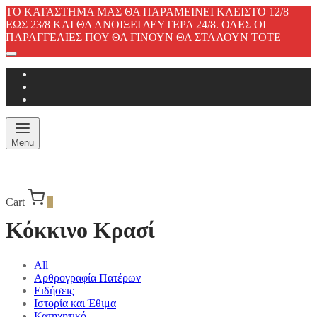
ΤΟ ΚΑΤΑΣΤΗΜΑ ΜΑΣ ΘΑ ΠΑΡΑΜΕΙΝΕΙ ΚΛΕΙΣΤΟ 12/8
ΕΩΣ 23/8 ΚΑΙ ΘΑ ΑΝΟΙΞΕΙ ΔΕΥΤΕΡΑ 24/8. ΟΛΕΣ ΟΙ
ΠΑΡΑΓΓΕΛΙΕΣ ΠΟΥ ΘΑ ΓΙΝΟΥΝ ΘΑ ΣΤΑΛΟΥΝ ΤΟΤΕ
Menu
Cart
0
Κόκκινο Κρασί
All
Αρθρογραφία Πατέρων
Ειδήσεις
Ιστορία και Έθιμα
Κατηχητικό