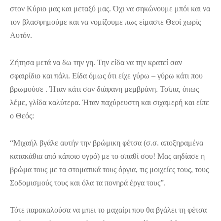
στον Κύριο μας και μεταξύ μας. Όχι να σηκώνουμε μπόι και να
τον βλασφημούμε και να νομίζουμε πως είμαστε Θεοί χωρίς
Αυτόν.
Ζήτησα μετά να δω την γη. Την είδα να την κρατεί σαν
σφαιρίδιο και πάλι. Είδα όμως ότι είχε γύρω – γύρω κάτι που
βρωμούσε . Ήταν κάτι σαν διάφανη μεμβράνη. Τσίπα, όπως
λέμε, γλίδα καλύτερα. Ήταν παχύρευστη και σιχαμερή και είπε
ο Θεός:
“Μιχαήλ βγάλε αυτήν την βρώμικη φέτσα (σ.σ. αποξηραμένα
κατακάθια από κάποιο υγρό) με το σπαθί σου! Μας αηδίασε η
βρώμα τους με τα στοματικά τους όργια, τις μοιχείες τους, τους
Σοδομισμούς τους και όλα τα πονηρά έργα τους”.
Τότε παρακαλούσα να μπει το μαχαίρι που θα βγάλει τη φέτσα