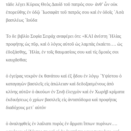
τάδε λέγει Κύριος Θεὸς Δαυὶδ τοῦ πατρός σου· ἀνθ’ ὧν οὐκ
ἐπορεύθης ἐν ὁδῷ ᾿Ιωσαφὰτ τοῦ πατρός σου καὶ ἐν ὁδοῖς ᾿Ασὰ
βασιλέως ᾿Ιούδα
Το δε βιβλίο Σοφία Σειράχ αναφέρει ότι: «ΚΑΙ ἀνέστη ᾿Ηλίας
προφήτης ὡς πῦρ, καὶ ὁ λόγος αὐτοῦ ὡς λαμπὰς ἐκαίετο…. ὡς
ἐδοξάσθης, ᾿Ηλία, ἐν τοῖς θαυμασίοις σου καὶ τίς ὅμοιός σοι
καυχᾶσθαι;
ὁ ἐγείρας νεκρὸν ἐκ θανάτου καὶ ἐξ ᾅδου ἐν λόγῳ ῾Υψίστου ὁ
καταγαγὼν βασιλεῖς εἰς ἀπώλειαν καὶ δεδοξασμένους ἀπὸ
κλίνης αὐτῶν ὁ ἀκούων ἐν Σινᾷ ἐλεγμὸν καὶ ἐν Χωρὴβ κρίματα
ἐκδικήσεως ὁ χρίων βασιλεῖς εἰς ἀνταπόδομα καὶ προφήτας
διαδόχους μετ᾿ αὐτόν
ὁ ἀναληφθεὶς ἐν λαίλαπι πυρὸς ἐν ἅρματι ἵππων πυρίνων….