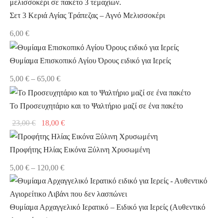
Σετ 3 Κεριά Αγίας Τράπεζας – Αγνό Μελισσοκέρι
6,00
€
Θυμίαμα Επισκοπικό Αγίου Όρους ειδικό για Ιερείς
Price
5,00
€
–
65,00
€
range:
5,00 €
Το Προσευχητάριο και το Ψαλτήριο μαζί σε ένα πακέτο
through
Original
Η
23,00
€
18,00
€
65,00 €
price
τρέχουσα
was:
τιμή
Προφήτης Ηλίας Εικόνα Ξύλινη Χρυσωμένη
23,00 €.
είναι:
Price
5,00
€
–
120,00
€
18,00 €.
range:
5,00 €
through
Θυμίαμα Αρχαγγελικό Ιερατικό – Ειδικό για Ιερείς (Αυθεντικό