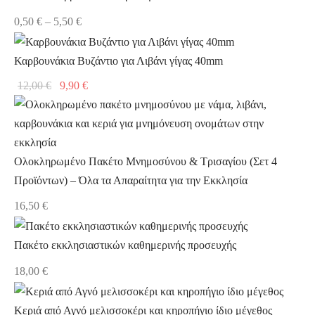
Price
0,50
€
–
5,50
€
range:
0,50 €
Καρβουνάκια Βυζάντιο για Λιβάνι γίγας 40mm
through
Original
Η
12,00
€
9,90
€
5,50 €
price
τρέχουσα
was:
τιμή
12,00 €.
είναι:
9,90 €.
Ολοκληρωμένο Πακέτο Μνημοσύνου & Τρισαγίου (Σετ 4
Προϊόντων) – Όλα τα Απαραίτητα για την Εκκλησία
16,50
€
Πακέτο εκκλησιαστικών καθημερινής προσευχής
18,00
€
Κεριά από Αγνό μελισσοκέρι και κηροπήγιο ίδιο μέγεθος