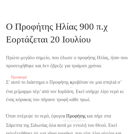
Ο Προφήτης Ηλίας 900 π.χ
Εορτάζεται 20 Ιουλίου
Πρώτο μεγάλο σημείο, που έδωσε ο προφήτης Ηλίας, ήταν που
προσευχήθηκε και δεν έβρεξε για τριάμισι χρόνια.
Προϊόν
Προϊόν
Προϊόν
Προσφορά
Προσφορά
Προσφορά
Σ’ αυτό το διάστημα ο Προφήτης
κ
ρυβόταν σε μια σπηλιά σ’
σε
σε
σε
προσφορά
προσφορά
προσφορά
ένα χείμαρρο πέρ’ από τον Ιορδάνη. Εκεί υπήρχε λίγο νερό κι
ένας κόρακας του πήγαινε τροφή κάθε πρωί.
Όταν στέρεψε το νερό, έφυγε
ο Προφήτης
και πήγε στα
Σάρεπτα της Σιδωνίας όλα αυτά με εντολή του Θεού. Εκεί
φιλοξενήθηκε σε μια χήρα γυναίκα, που είχε λίγο αλεύρι και