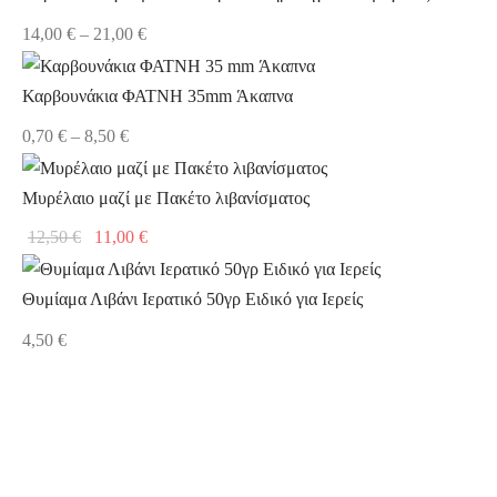
Price
14,00
€
–
21,00
€
range:
14,00 €
Καρβουνάκια ΦΑΤΝΗ 35mm Άκαπνα
through
Price
0,70
€
–
8,50
€
21,00 €
range:
0,70 €
Μυρέλαιο μαζί με Πακέτο λιβανίσματος
through
Original
Η
12,50
€
11,00
€
8,50 €
price
τρέχουσα
was:
τιμή
Θυμίαμα Λιβάνι Ιερατικό 50γρ Ειδικό για Ιερείς
12,50 €.
είναι:
4,50
€
11,00 €.
βιος προφητη ηλια, προφητης ηλιας τι
προστατευει, προφητης ηλιας εκκλησια,
προφητης ηλιας αποκαλυψη, προφήτης