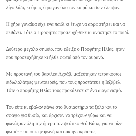
λίγο λάδι, κι όμως έτρωγαν όλο τον καιρό και δεν έλειψαν.
Η χήρα γυναίκα είχε ένα παιδί κι έτυχε να αρρωστήσει και να
πεθάνει. Τότε ο Προφήτης προσευχήθηκε κι ανάστησε το παιδί.
Δεύτερο μεγάλο σημείο, που έδειξε ο Προφήτης Ηλίας, ήταν
που προσευχήθηκε κι ήλθε φωτιά από τον ουρανό.
Με προσταγή του βασιλέα Αχαάβ, μαζεύτηκαν τετρακόσιοι
ειδωλολάτρες ψευτοιερείς, που τους προστάτευε η Ιεζάβελ.
Τότε ο προφήτης Ηλίας τους προκάλεσε σ’ ένα διαγωνισμό.
Του είπε κι έβαλαν πάνω στο θυσιαστήριο τα ξύλα και το
σφάγιο για θυσία, και άρχισαν να τρέχουν γύρω και να
φωνάζουν όλη την ήμερα τον ψεύτικο θεό Βάαλ, για να ρίξει
φωτιά· «και ουκ ην φωνή και ουκ ην ακρόασις.