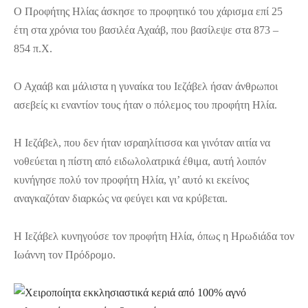
Ο Προφήτης Ηλίας άσκησε το προφητικό του χάρισμα επί 25
έτη στα χρόνια του βασιλέα Αχαάβ, που βασίλεψε στα 873 –
854 π.Χ.
Ο Αχαάβ και μάλιστα η γυναίκα του Ιεζάβελ ήσαν άνθρωποι
ασεβείς κι εναντίον τους ήταν ο πόλεμος του προφήτη Ηλία.
Η Ιεζάβελ, που δεν ήταν ισραηλίτισσα και γινόταν αιτία να
νοθεύεται η πίστη από ειδωλολατρικά έθιμα, αυτή λοιπόν
κυνήγησε πολύ τον προφήτη Ηλία, γι’ αυτό κι εκείνος
αναγκαζόταν διαρκώς να φεύγει και να κρύβεται.
Η Ιεζάβελ κυνηγούσε τον προφήτη Ηλία, όπως η Ηρωδιάδα τον
Ιωάννη τον Πρόδρομο.