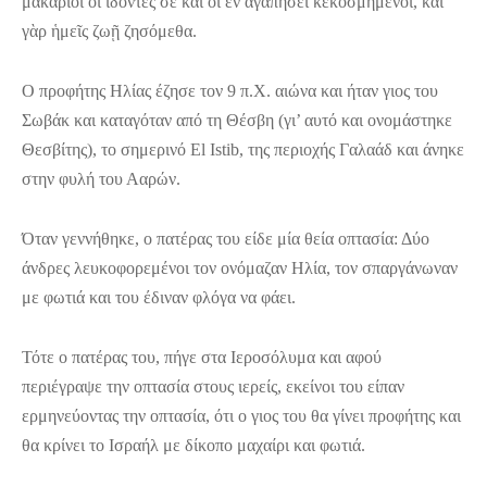
μακάριοι οἱ ἰδόντες σε καὶ οἱ ἐν ἀγαπήσει κεκοσμημένοι, καὶ
γὰρ ἡμεῖς ζωῇ ζησόμεθα.
Ο προφήτης Ηλίας έζησε τον 9 π.Χ. αιώνα και ήταν γιος του
Σωβάκ και καταγόταν από τη Θέσβη (γι’ αυτό και ονομάστηκε
Θεσβίτης), το σημερινό El Istib, της περιοχής Γαλαάδ και άνηκε
στην φυλή του Ααρών.
Όταν γεννήθηκε, ο πατέρας του είδε μία θεία οπτασία: Δύο
άνδρες λευκοφορεμένοι τον ονόμαζαν Ηλία, τον σπαργάνωναν
με φωτιά και του έδιναν φλόγα να φάει.
Τότε ο πατέρας του, πήγε στα Ιεροσόλυμα και αφού
περιέγραψε την οπτασία στους ιερείς, εκείνοι του είπαν
ερμηνεύοντας την οπτασία, ότι ο γιος του θα γίνει προφήτης και
θα κρίνει το Ισραήλ με δίκοπο μαχαίρι και φωτιά.