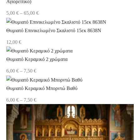
120,00 €
Αγιορείτικο)
Price
5,00
€
–
65,00
€
range:
5,00 €
Θυμιατό Επινικελωμένο Σκαλιστό 15εκ 8638N
through
12,00
€
65,00 €
Θυμιατό Κεραμικό 2 χρώματα
Price
6,00
€
–
7,50
€
range:
6,00 €
Θυμιατό Κεραμικό Μπορντώ Βαθύ
through
Price
6,00
€
–
7,50
€
7,50 €
range:
6,00 €
through
7,50 €