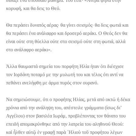
δίδαξε ένα σπουδαίο μάθημα. Του είπε· «Ανέβα ψηλά στην
κορυφή, και θα δεις το Θεό.
Θα περάσει δυνατός αέρας· θα γίνει σεισμός· θα δεις φωτιά και
θα περάσει ένα ανάλαφρο και δροσερό αεράκι. Ο Θεός δεν θα
είναι ούτε στη θύελλα ούτε στο σεισμό ούτε στη φωτιά, αλλά
στο ανάλαφρο αεράκι».
Άλλα θαυμαστά σημεία του πορφήτη Ηλία ήταν ότι διέσχισε
τον Ιορδάνη ποταμό με την μυλωτή του και τέλος ότι αντί να
πεθάνει ανελήφθη με άρμα πυρός στον ουρανό.
Να σημειώσουμε, ότι ο προφήτης Ηλίας, μετά από οκτώ ή δέκα
χρόνια από την ανάληψη του, απέστειλε γράμματα (ίσως δι’
Αγγέλου) στον βασιλέα Iωράμ, προβλέποντας τον θάνατο του
επειδή απομακρύνθηκε από την λατρεία του αληθινού Θεού:
καὶ ἦλθεν αὐτῷ ἐν γραφῇ παρὰ ᾿Ηλιοὺ τοῦ προφήτου λέγων